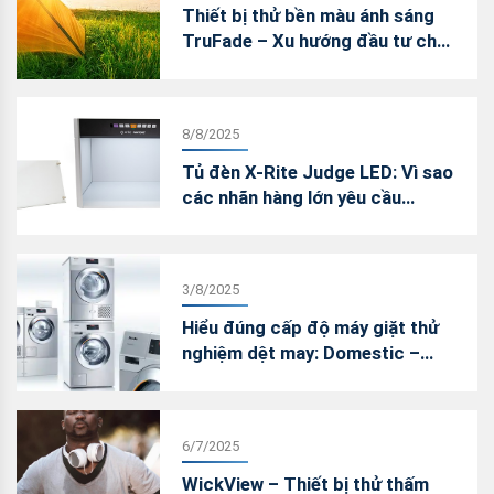
Thiết bị thử bền màu ánh sáng
TruFade – Xu hướng đầu tư cho
phòng lab nội bộ
8/8/2025
Tủ đèn X-Rite Judge LED: Vì sao
các nhãn hàng lớn yêu cầu
chuyển đổi sang LED trong kiểm
màu?
3/8/2025
Hiểu đúng cấp độ máy giặt thử
nghiệm dệt may: Domestic –
Professional – Wascator
6/7/2025
WickView – Thiết bị thử thấm