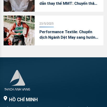
dẫn thay thế MMT: Chuyến thăm
Việt Nam của James Heal
23/5/2025
Performance Textile: Chuyển
dịch Ngành Dệt May sang hướng
vải hiệu năng – “Vũ Khí Chiến
Lược” trong cuộc đua giành thị
phần
HỒ CHÍ MINH