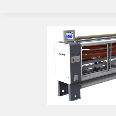
Đánh giá trực qua
Quản lý màu sắ
Ci7830 Quang phổ
Color iMatch
Color iQC
NetProfiler
Tủ đèn, Hộp so m
Tủ đèn Judge LED