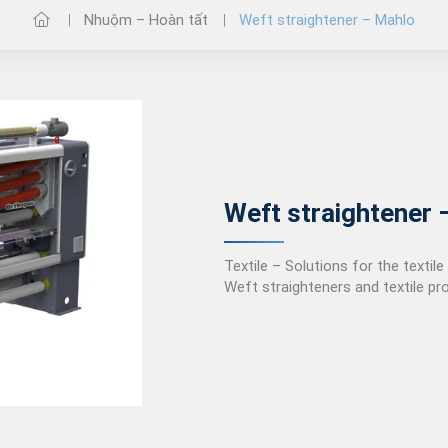
n
Bộ thử độ rụng sợi Under
Nhuộm – Hoàn tất
Weft straightener – Mahlo
Armour
c
Weft straightener 
àu SPL QC
 – Judge QC
Textile – Solutions for the textile
Weft straighteners and textile pr