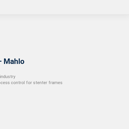
Xù lông kiểu thổi tung Impulse
Xước móc ProMace
Xước móc SnagPod
– Mahlo
 industry
ocess control for stenter frames