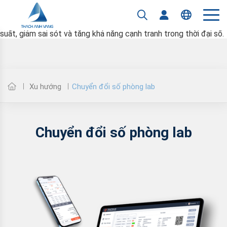
Từ quản lý dữ liệu, kết nối thiết bị đến tự động hóa quy trình,
chuyển đổi số đang thay đổi cách các phòng lab dệt may vận
hành. Tìm hiểu các xu hướng và giải pháp giúp nâng cao năng
Tiếng Việt
suất, giảm sai sót và tăng khả năng cạnh tranh trong thời đại số.
English
Chuyển đổi số phòng lab
Xu hướng
Chuyển đổi số phòng lab