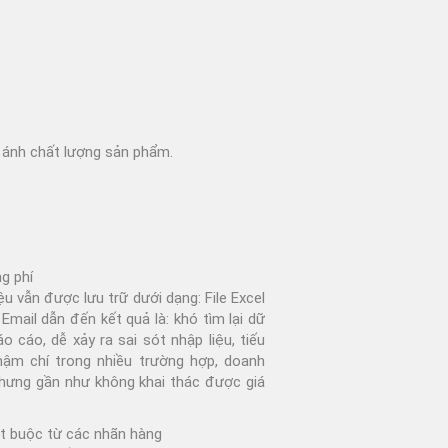
 ánh chất lượng sản phẩm.
ng phí
iệu vẫn được lưu trữ dưới dạng: File Excel
 Email dẫn đến kết quả là: khó tìm lại dữ
áo cáo, dễ xảy ra sai sót nhập liệu, tiếu
thậm chí trong nhiều trường hợp, doanh
nhưng gần như không khai thác được giá
ắt buộc từ các nhãn hàng