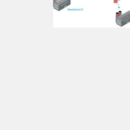
Đánh giá trực qua
Quản lý màu sắ
Ci7830 Quang phổ
Color iMatch
Color iQC
NetProfiler
Tủ đèn, Hộp so m
Tủ đèn Judge LED