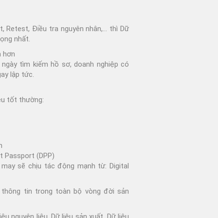
t, Retest, Điều tra nguyên nhân,… thì Dữ
rọng nhất.
h hơn
 ngày tìm kiếm hồ sơ, doanh nghiệp có
ay lập tức.
ệu tốt thường:
h
ct Passport (DPP)
may sẽ chịu tác động mạnh từ: Digital
 thông tin trong toàn bộ vòng đời sản
ệu nguyên liệu, Dữ liệu sản xuất, Dữ liệu