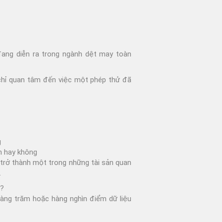
Xù lông kiểu thổi tung Impulse
Xước móc ProMace
Xước móc SnagPod
đang diễn ra trong ngành dệt may toàn
chỉ quan tâm đến việc một phép thử đã
g
h hay không
 trở thành một trong những tài sản quan
.
ì?
hàng trăm hoặc hàng nghìn điểm dữ liệu