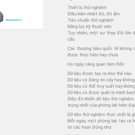
n
Bộ thử độ rụng sợi Under
Thiết bị thử nghiệm
Armour
Điều kiện nhiệt độ, độ ẩm
Tiêu chuẩn thử nghiệm
c
Năng lực kỹ thuật viên
Tuy nhiên, một sự thay đổi lớn 
cầu.
Các thương hiệu quốc tế không 
được thực hiện hay chưa.
Họ ngày càng quan tâm đến:
àu SPL QC
Dữ liệu được tạo ra như thế nào
 – Judge QC
Dữ liệu có đáng tin cậy hay không
Dữ liệu có thể truy xuất hay khôn
Dữ liệu có được quản lý minh bạc
Điều đó khiến dữ liệu thử nghiệm
trọng nhất của phòng lab hiện đại
Dữ liệu thử nghiệm thực chất là g
Mỗi ngày, một phòng lab tạo ra 
từ các hoạt động như: