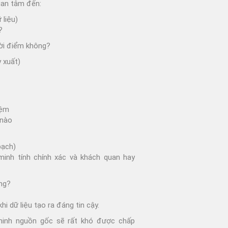
uan tâm đến:
 liệu)
?
hời điểm không?
y xuất)
iệm
 nào
bạch)
inh tính chính xác và khách quan hay
ọng?
hi dữ liệu tạo ra đáng tin cậy.
minh nguồn gốc sẽ rất khó được chấp