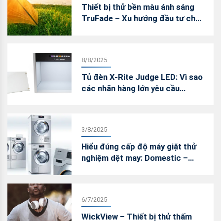
Thiết bị thử bền màu ánh sáng
TruFade – Xu hướng đầu tư cho
phòng lab nội bộ
8/8/2025
Tủ đèn X-Rite Judge LED: Vì sao
các nhãn hàng lớn yêu cầu
chuyển đổi sang LED trong kiểm
màu?
3/8/2025
Hiểu đúng cấp độ máy giặt thử
nghiệm dệt may: Domestic –
Professional – Wascator
6/7/2025
WickView – Thiết bị thử thấm