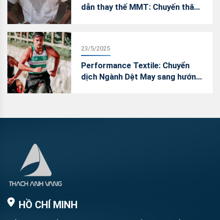
dẫn thay thế MMT: Chuyến thăm
Việt Nam của James Heal
23/5/2025
Performance Textile: Chuyển
dịch Ngành Dệt May sang hướng
vải hiệu năng – “Vũ Khí Chiến
Lược” trong cuộc đua giành thị
phần
HỒ CHÍ MINH