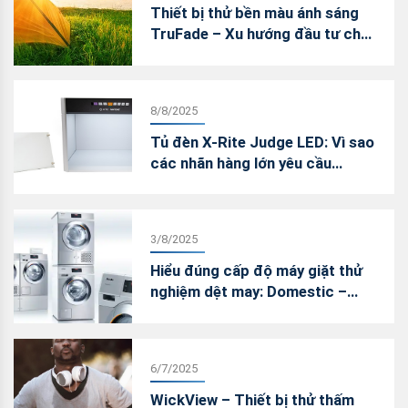
Thiết bị thử bền màu ánh sáng
TruFade – Xu hướng đầu tư cho
phòng lab nội bộ
8/8/2025
Tủ đèn X-Rite Judge LED: Vì sao
các nhãn hàng lớn yêu cầu
chuyển đổi sang LED trong kiểm
màu?
3/8/2025
Hiểu đúng cấp độ máy giặt thử
nghiệm dệt may: Domestic –
Professional – Wascator
6/7/2025
WickView – Thiết bị thử thấm