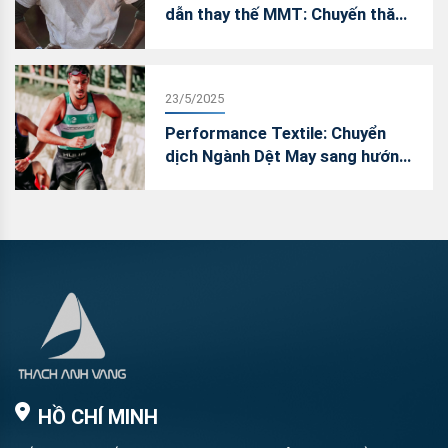
dẫn thay thế MMT: Chuyến thăm
Việt Nam của James Heal
23/5/2025
Performance Textile: Chuyển
dịch Ngành Dệt May sang hướng
vải hiệu năng – “Vũ Khí Chiến
Lược” trong cuộc đua giành thị
phần
HỒ CHÍ MINH