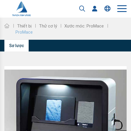
Tiếng Việt
Thiết bị
Thử cơ lý
Xước móc: ProMace
ProMace
Sơ lược