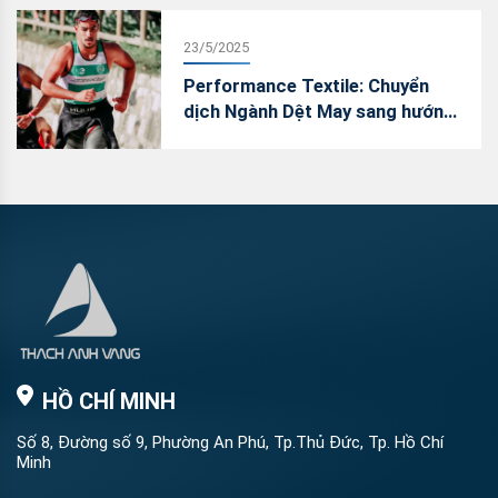
23/5/2025
Performance Textile: Chuyển
dịch Ngành Dệt May sang hướng
vải hiệu năng – “Vũ Khí Chiến
Lược” trong cuộc đua giành thị
phần
HỒ CHÍ MINH
Số 8, Đường số 9, Phường An Phú, Tp.Thủ Đức, Tp. Hồ Chí
Minh