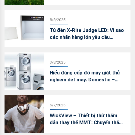
phòng lab nội bộ
8/8/2025
Tủ đèn X-Rite Judge LED: Vì sao
các nhãn hàng lớn yêu cầu
chuyển đổi sang LED trong kiểm
màu?
3/8/2025
Hiểu đúng cấp độ máy giặt thử
nghiệm dệt may: Domestic –
Professional – Wascator
6/7/2025
WickView – Thiết bị thử thấm
dẫn thay thế MMT: Chuyến thăm
Việt Nam của James Heal